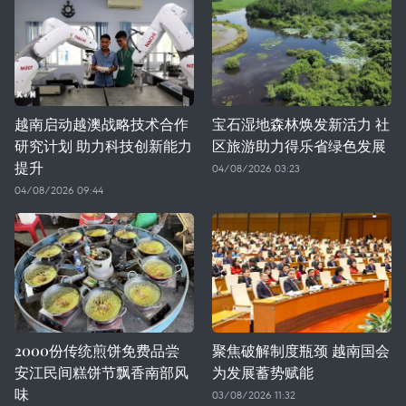
越南启动越澳战略技术合作
宝石湿地森林焕发新活力 社
研究计划 助力科技创新能力
区旅游助力得乐省绿色发展
提升
04/08/2026 03:23
04/08/2026 09:44
2000份传统煎饼免费品尝
聚焦破解制度瓶颈 越南国会
安江民间糕饼节飘香南部风
为发展蓄势赋能
味
03/08/2026 11:32