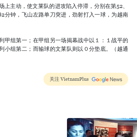
场上主动，使文莱队的进攻陷入停滞，分别在第52、
第82分钟，飞山左路单刀突进，劲射打入一球，为越南
列甲组第一；在甲组另一场揭幕战中以１：１战平的
列小组第二；而输球的文莱队则以０分垫底。（越通
关注 VietnamPlus