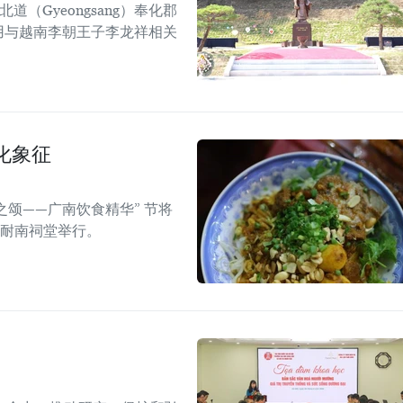
道（Gyeongsang）奉化郡
），利用与越南李朝王子李龙祥相关
化象征
之颂——广南饮食精华” 节将
的耐南祠堂举行。