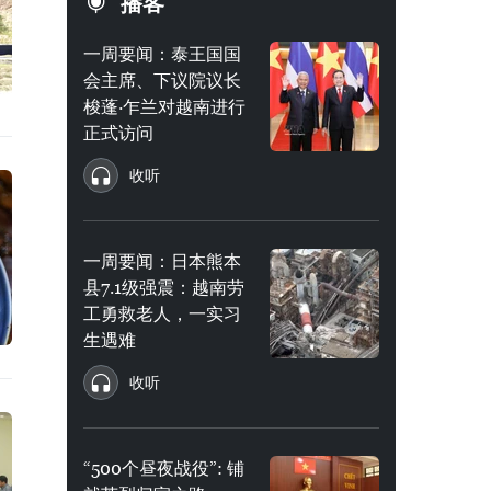
播客
一周要闻：泰王国国
会主席、下议院议长
梭蓬·乍兰对越南进行
正式访问
收听
一周要闻：日本熊本
县7.1级强震：越南劳
工勇救老人，一实习
生遇难
收听
“500个昼夜战役”: 铺