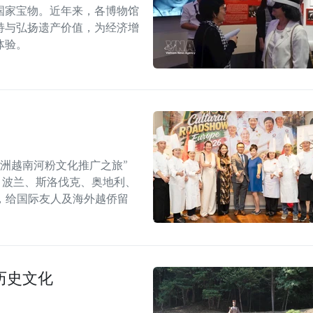
国家宝物。近年来，各博物馆
持与弘扬遗产价值，为经济增
体验。
年欧洲越南河粉文化推广之旅”
6）在捷克、波兰、斯洛伐克、奥地利、
，给国际友人及海外越侨留
历史文化