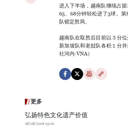
进入下半场，越南队继续占据
65、68分钟轻松进了3球。
队锁定胜局。
越南队在取胜后目前以３分位
新加坡队和老挝队各积１分并
社河内-VNA）
更多
弘扬特色文化遗产价值
08/08/2026 03:00