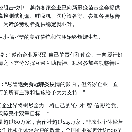
控阻击战中，越南各家企业已向新冠疫苗基金会提供
毒检测试剂盒、呼吸机、医疗设备等、参加各项慈善
、为诸多劳动者提供稳定就业等。
-才-智-信”的美好传统和气质始终熠熠生辉。
显说：“越南企业意识到自己的责任和使命、一向履行好
情之下充分发挥互帮互助精神、积极参加各项慈善活
越光说：“尽管饱受新冠肺炎疫情的影响，但各家企业一直
府的所有主张和措施给予大力支持。”
们企业界将竭尽全力，将自己的‘心-才-智-信’献给党、
障民生双重目标。 ”
超过80万家，合作社超过2.5万家，非农业个体经营
合作社和个体经营户的数量，全国企业家累计约700至