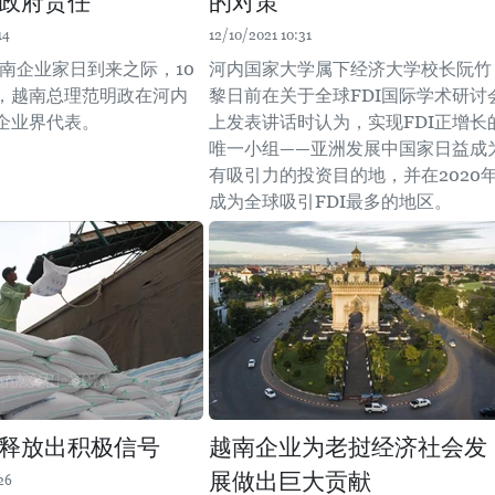
政府责任
的对策
14
12/10/2021 10:31
3越南企业家日到来之际，10
河内国家大学属下经济大学校长阮竹
午，越南总理范明政在河内
黎日前在关于全球FDI国际学术研讨
企业界代表。
上发表讲话时认为，实现FDI正增长
唯一小组——亚洲发展中国家日益成
有吸引力的投资目的地，并在2020
成为全球吸引FDI最多的地区。
释放出积极信号
越南企业为老挝经济社会发
展做出巨大贡献
26