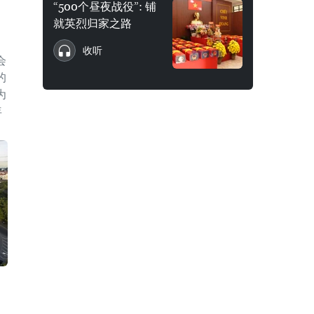
“500个昼夜战役”: 铺
就英烈归家之路
收听
会
的
为
年