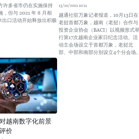
方许多省市仍在实施保持
13/10/2021 10:11
但与 2021 年 8 月相
越通社驻万象记者报道，10月13日在
大米出口活动开始释放出积极
老挝首都万象，越南（老挝）合作与
投资企业协会（BACI）以视频形式
行第17次越南企业家日纪念活动。活
动主会场设立于首都万象，老挝北
部、中部和南部分别设立4个分会场
对越南数字化前景
评价