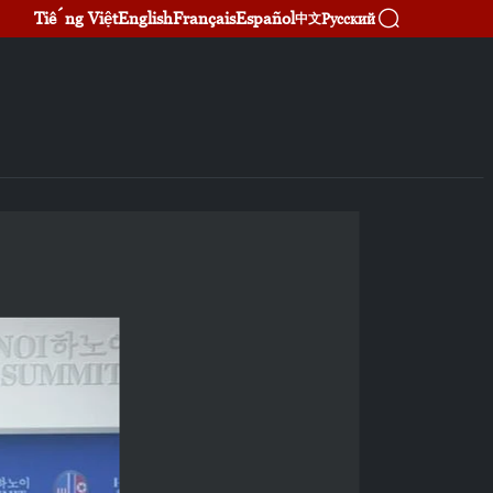
Tiếng Việt
English
Français
Español
Русский
中文