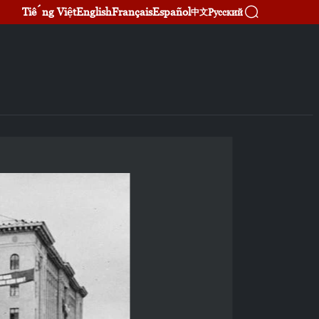
Tiếng Việt
English
Français
Español
Русский
中文