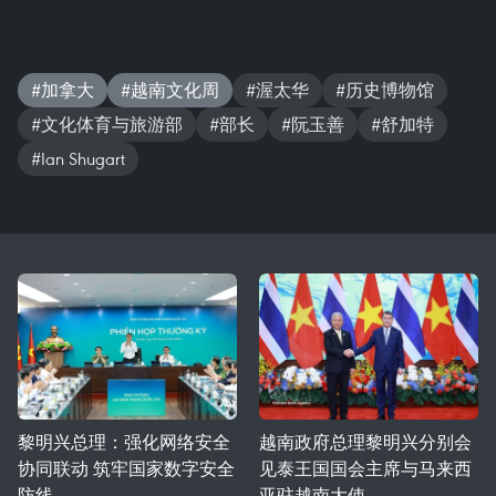
#加拿大
#越南文化周
#渥太华
#历史博物馆
#文化体育与旅游部
#部长
#阮玉善
#舒加特
#Ian Shugart
黎明兴总理：强化网络安全
越南政府总理黎明兴分别会
协同联动 筑牢国家数字安全
见泰王国国会主席与马来西
防线
亚驻越南大使