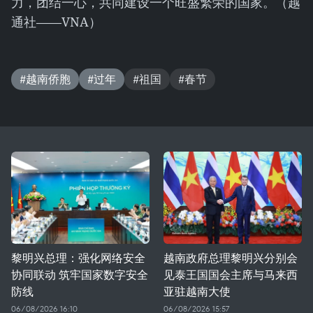
力，团结一心，共同建设一个旺盛繁荣的国家。（越
通社——VNA）
#越南侨胞
#过年
#祖国
#春节
黎明兴总理：强化网络安全
越南政府总理黎明兴分别会
协同联动 筑牢国家数字安全
见泰王国国会主席与马来西
防线
亚驻越南大使
06/08/2026 16:10
06/08/2026 15:57