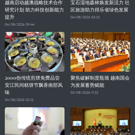
越南启动越澳战略技术合作
宝石湿地森林焕发新活力 社
研究计划 助力科技创新能力
区旅游助力得乐省绿色发展
提升
04/08/2026 03:23
04/08/2026 09:44
2000份传统煎饼免费品尝
聚焦破解制度瓶颈 越南国会
安江民间糕饼节飘香南部风
为发展蓄势赋能
味
03/08/2026 11:32
04/08/2026 02:12