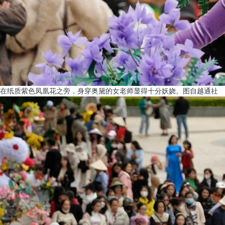
在纸质紫色凤凰花之旁，身穿奥黛的女老师显得十分妖娆。图自越通社