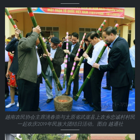
越南农民协会主席洮春崇与太原省武崖县上农乡忠诚村村民
一起欢庆2019年民族大团结日活动。图自 越通社