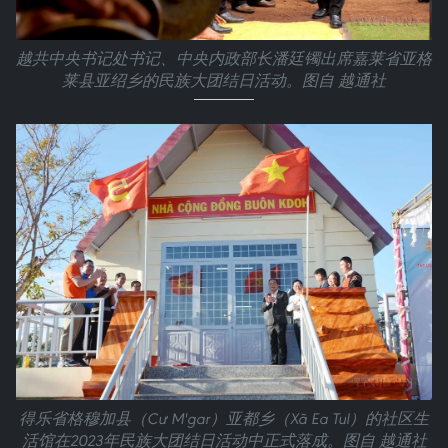
越共中央书记处书记、中央内政部长潘廷镯出席嘉莱省亚格
莱县亚绍乡的民族大团结日活动。图自 越通社
得乐省格穆加县（Cư M'gar）亚都乡（Xã Ea Tul）的社区生
活馆在2023年民族大团结日活动中正式落成。图自 越通社