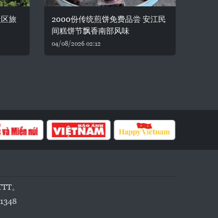
社区旅
2000份传统煎饼免费品尝 安江民
间糕饼节飘香南部风味
04/08/2026 02:12
TTT。
1348