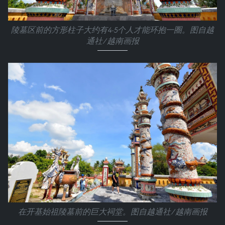
陵墓区前的方形柱子大约有4-5个人才能环抱一圈。图自越
通社/越南画报
在开基始祖陵墓前的巨大祠堂。图自越通社/越南画报