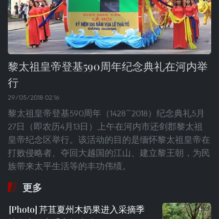
黎太祖皇帝登基590周年纪念典礼在河内举
行
29/05/2018 02:16
黎太祖皇帝登基590周年（1428~2018）纪念典礼5月
27日（即农历4月13日）上午在河内市还剑郡黎太祖
皇帝纪念区举行。该活动的目的是缅怀黎太祖皇帝在
打败侵略者、夺回大越国的江山、建立黎王朝，为民
族带来太平生活等的丰功伟绩。
更多
芹苴夏州木奶果进入采摘季