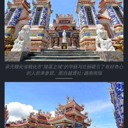
承天顺化省顺化市“陵墓之城”的华丽与壮丽吸引了有好奇心
的人前来参观。图自越通社/越南画报