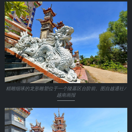
精雕细琢的龙形雕塑位于一个陵墓区台阶前。图自越通社/
越南画报