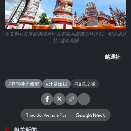
在安邦村开基始祖陵墓区香案前的宏伟石柱排列。图自越通
社/越南画报
越通社
#瓷制狮子雕塑
#开基始祖
#陵墓之城
Theo dõi VietnamPlus
相关新闻