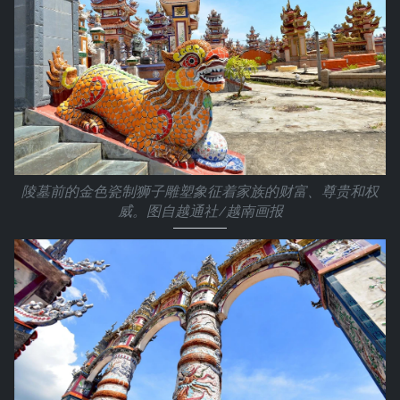
陵墓前的金色瓷制狮子雕塑象征着家族的财富、尊贵和权
威。图自越通社/越南画报