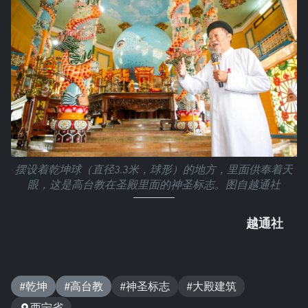
摆设着乾坤球（直径3.3米，球形）的地方，里面供奉着天
眼，这是高台教在圣殿里面的神圣标志。图自越通社
越通社
#乾坤
#高台教
#神圣标志
#大殿建筑
西宁省