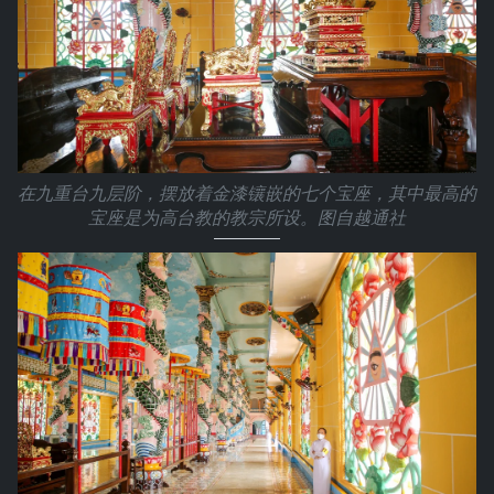
在九重台九层阶，摆放着金漆镶嵌的七个宝座，其中最高的
宝座是为高台教的教宗所设。图自越通社