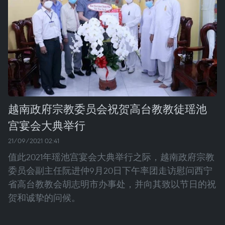
越南政府宗教委员会祝贺高台教教徒瑶池
宫宴会大典举行
21/09/2021 02:41
值此2021年瑶池宫宴会大典举行之际，越南政府宗教
委员会副主任阮进仲9月20日下午率团走访慰问西宁
省高台教教会胡志明市办事处，并向其致以节日的祝
贺和诚挚的问候。