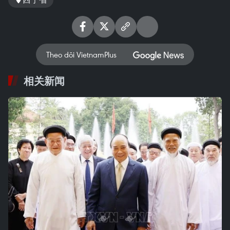
Theo dõi VietnamPlus
相关新闻