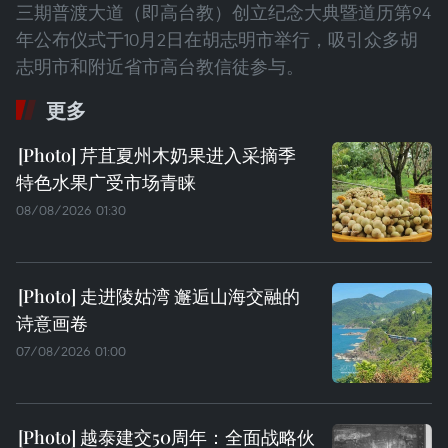
三期普渡大道（即高台教）创立纪念大典暨道历第94
年公布仪式于10月2日在胡志明市举行，吸引众多胡
志明市和附近省市高台教信徒参与。
更多
芹苴夏州木奶果进入采摘季
特色水果广受市场青睐
08/08/2026 01:30
走进陵姑湾 邂逅山海交融的
诗意画卷
07/08/2026 01:00
越泰建交50周年：全面战略伙