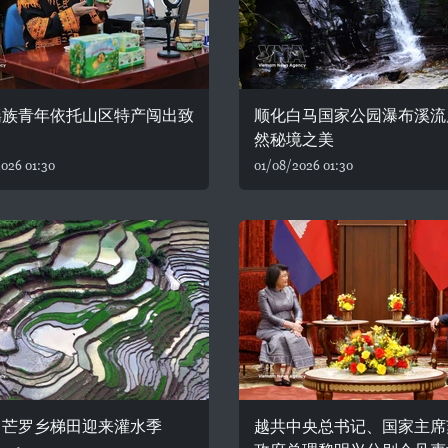
瑶族青年依托山区特产闯出致
顺化白马国家公园瀑布溪流
然秘境之美
026 01:30
01/08/2026 01:30
：芒罗乡梯田迎来灌水季
越共中央总书记、国家主席