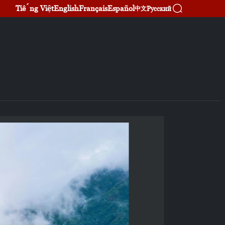
Tiếng Việt
English
Français
Español
Русский
中文