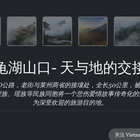
龟湖山口- 天与地的交
D公路，老街与莱州两省的接壤处，全长50公里，
蒙族、瑶族等民族同胞将一个悲伤爱情故事传奇化的
为深受欢迎的旅游目的地。
关注 Vietn