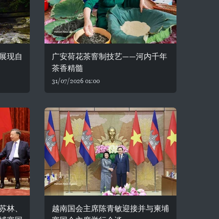
展现自
广安荷花茶窨制技艺——河内千年
茶香精髓
31/07/2026 01:00
苏林、
越南国会主席陈青敏迎接并与柬埔