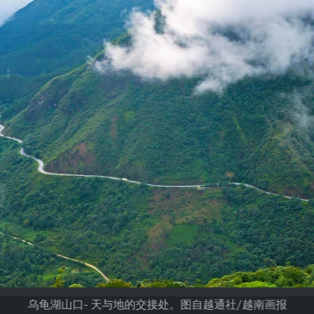
乌龟湖山口- 天与地的交接处。图自越通社/越南画报