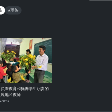
族
#瑶族
肩负着教育和抚养学生职责的
边境地区教师
 08:21