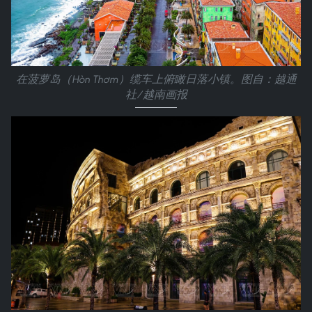
在菠萝岛（Hòn Thơm）缆车上俯瞰日落小镇。图自：越通
社/越南画报