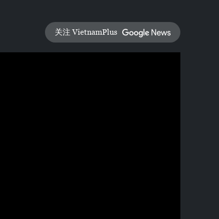
关注 VietnamPlus