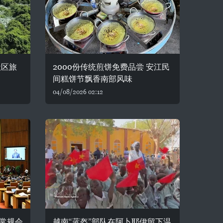
社区旅
2000份传统煎饼免费品尝 安江民
间糕饼节飘香南部风味
04/08/2026 02:12
常规会
越南“蓝盔”部队在阿卜耶伊留下温