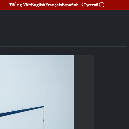
Tiếng Việt
English
Français
Español
Русский
中文