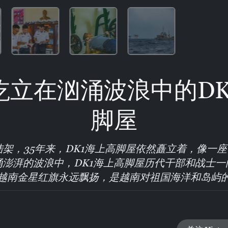
屹立在汹涌波浪中的DK
脚屋
架，35年来，DK1海上高脚屋依然矗立着，像一座
涌澎湃的波浪中，DK1海上高脚屋历代干部和战士一
越南金星红旗永远飘扬，是越南对祖国海洋和岛屿