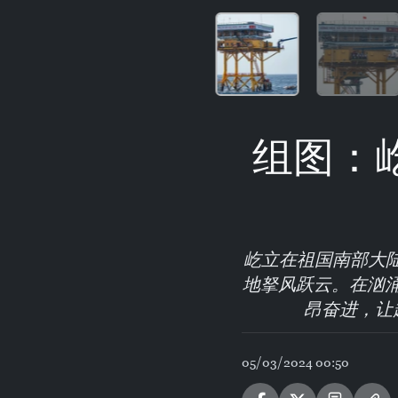
组图：
屹立在祖国南部大陆
地拏风跃云。在汹
昂奋进，让
05/03/2024 00:50