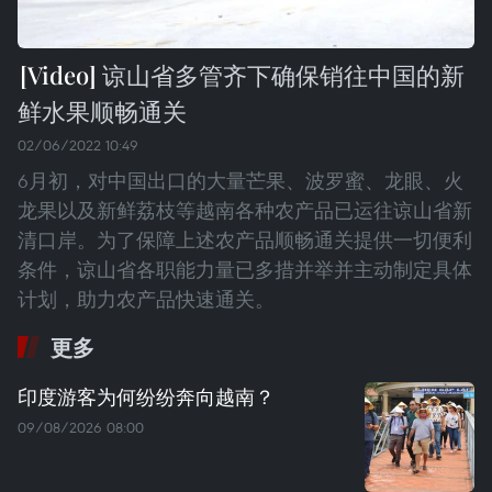
谅山省多管齐下确保销往中国的新
鲜水果顺畅通关
02/06/2022 10:49
6月初，对中国出口的大量芒果、波罗蜜、龙眼、火
龙果以及新鲜荔枝等越南各种农产品已运往谅山省新
清口岸。为了保障上述农产品顺畅通关提供一切便利
条件，谅山省各职能力量已多措并举并主动制定具体
计划，助力农产品快速通关。
更多
印度游客为何纷纷奔向越南？
09/08/2026 08:00