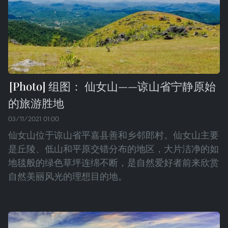
组图： 仙女山——谅山省宁静原始
的旅游胜地
03/11/2021 01:00
仙女山位于谅山省平嘉县善和乡邻郎村。仙女山主要
是丘陵、低山和平原交错分布的地区，大片洁净的如
地毯般的绿色草坪连绵不断，是自然爱好者前来欣赏
自然美丽风光的理想目的地。