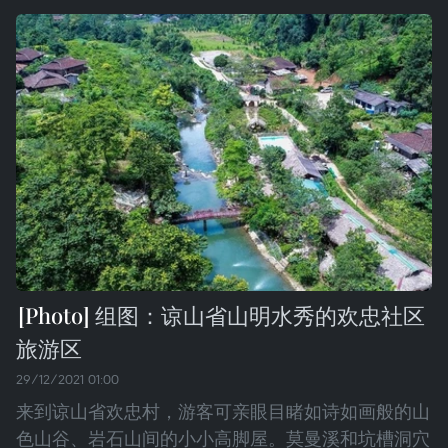
组图：谅山省山明水秀的欢忠社区
旅游区
29/12/2021 01:00
来到谅山省欢忠村，游客可亲眼目睹如诗如画般的山
色山谷、岩石山间的小小高脚屋。莫曼溪和坑槽洞穴