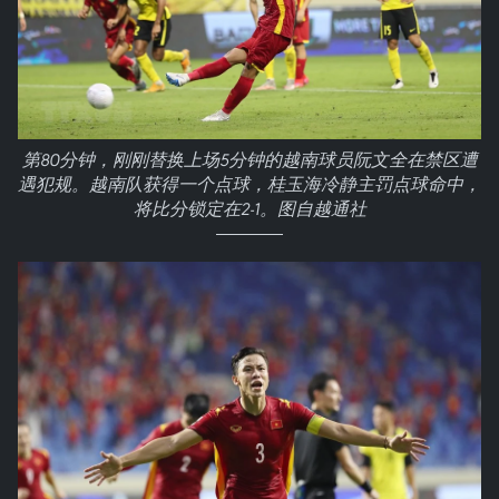
第80分钟，刚刚替换上场5分钟的越南球员阮文全在禁区遭
遇犯规。越南队获得一个点球，桂玉海冷静主罚点球命中，
将比分锁定在2-1。图自越通社