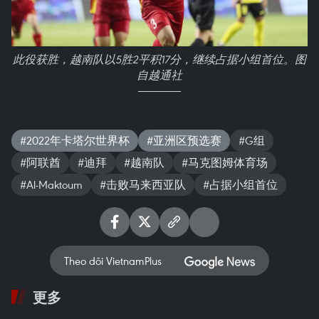
此役获胜，越南队以5胜2平积17分，继续占据小组首位。图
自越通社
#2022年卡塔尔世界杯
#亚洲区预选赛
#G组
#阿联酋
#迪拜
#越南队
#马克图姆体育场
#Al-Maktoum
#击败马来西亚队
#占据小组首位
Theo dõi VietnamPlus
更多