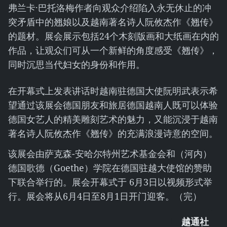
弗兰卡·巴托洛梅作者向观众介绍陷入永无休止的冲
突矛盾中的翘娘以及越南著名诗人阮攸杰作《翘传》
的题材。展会展示包括24个木刻版画和大纸画在内的
作品，让观众们可从一个新鲜的角度感受《翘传》，
同时沉思当代妇女的身份和作用。
在开幕式上发表讲话时越南驻德国大使阮明武表示希
望通过该展会德国朋友和旅居德国越南人既可以体验
德国女艺人的精美雕刻艺术的魅力，又能沉浸于越南
著名诗人阮攸杰作《翘传》的充满浪漫诗意的空间。
该展会由萨克森-安哈尔特州艺术基金会和（河内）
德国歌德（Goethe）学院在德国驻越大使馆的赞助
下联合举行的。展会开幕式于 6月3日以视频形式举
行。展会将从6月4日至8月1日开门迎客。（完）
越通社