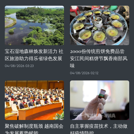
宝石湿地森林焕发新活力 社
2000份传统煎饼免费品尝
区旅游助力得乐省绿色发展
安江民间糕饼节飘香南部风
味
04/08/2026 03:23
04/08/2026 02:12
聚焦破解制度瓶颈 越南国会
自主掌握疫苗技术，主动做
为发展蓄势赋能
好疫情防控