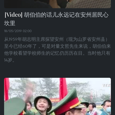
胡伯伯的话儿永远记在安州居民心
坎里
18/05/2019 02:00
从1959年胡志明主席探望安州（现为山罗省安州县）
至今已经60年了，可是对量文哲先生来说，胡伯伯来
他学校看望学校师生的记忆仍历历在目。当时他只有
14岁。