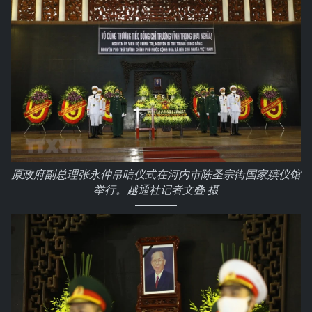
原政府副总理张永仲吊唁仪式在河内市陈圣宗街国家殡仪馆
举行。越通社记者文叠 摄