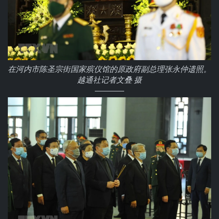
在河内市陈圣宗街国家殡仪馆的原政府副总理张永仲遗照。
越通社记者文叠 摄