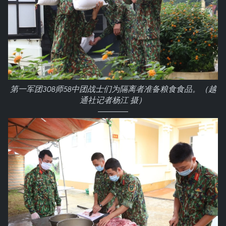
第一军团308师58中团战士们为隔离者准备粮食食品。（越
通社记者杨江 摄）