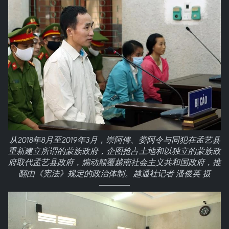
从2018年8月至2019年3月，崇阿俜、娄阿令与同犯在孟艺县
重新建立所谓的蒙族政府，企图抢占土地和以独立的蒙族政
府取代孟艺县政府，煽动颠覆越南社会主义共和国政府，推
翻由《宪法》规定的政治体制。越通社记者 潘俊英 摄