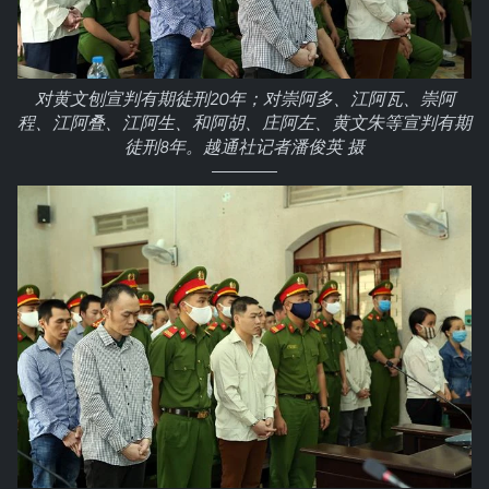
对黄文刨宣判有期徒刑20年；对崇阿多、江阿瓦、崇阿
程、江阿叠、江阿生、和阿胡、庄阿左、黄文朱等宣判有期
徒刑8年。越通社记者潘俊英 摄