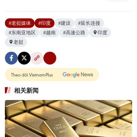
#老挝媒体
#印度
#建设
#延长连接
#东南亚地区
#越南
#高速公路
印度
老挝
Theo dõi VietnamPlus
相关新闻