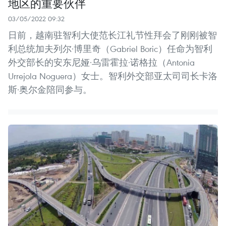
地区的重要伙伴
03/05/2022 09:32
日前，越南驻智利大使范长江礼节性拜会了刚刚被智
利总统加夫列尔·博里奇（Gabriel Boric）任命为智利
外交部长的安东尼娅·乌雷霍拉·诺格拉（Antonia
Urrejola Noguera）女士。智利外交部亚太司司长卡洛
斯·奥尔金陪同参与。