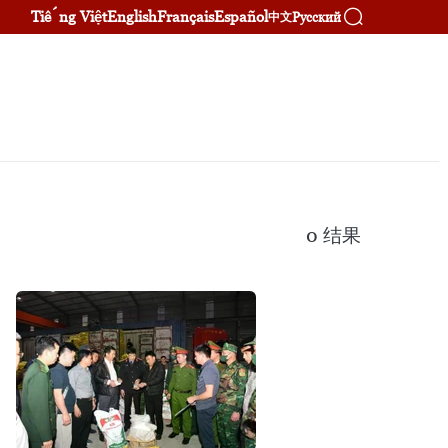
Tiếng Việt
English
Français
Español
Русский
中文
0
结果