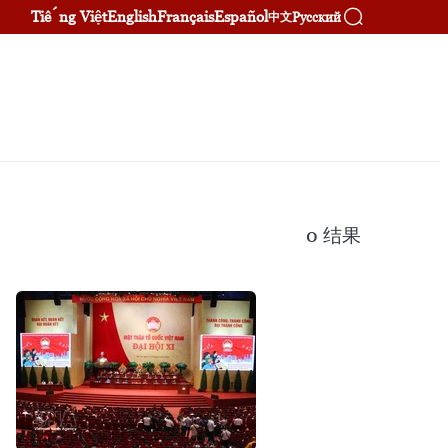
Tiếng Việt
English
Français
Español
Русский
中文
0
结果