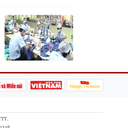
TTT。
1348