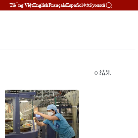
Tiếng Việt
English
Français
Español
Русский
中文
0
结果