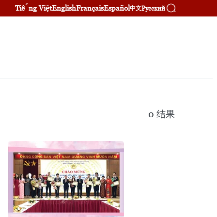
Tiếng Việt
English
Français
Español
Русский
中文
0
结果