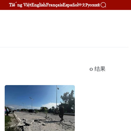
Tiếng Việt
English
Français
Español
Русский
中文
0
结果