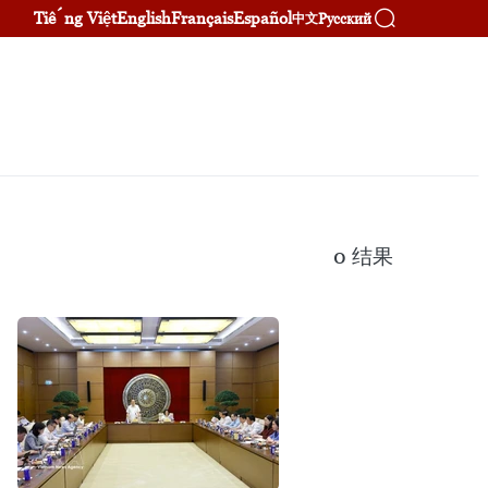
Tiếng Việt
English
Français
Español
Русский
中文
0
结果