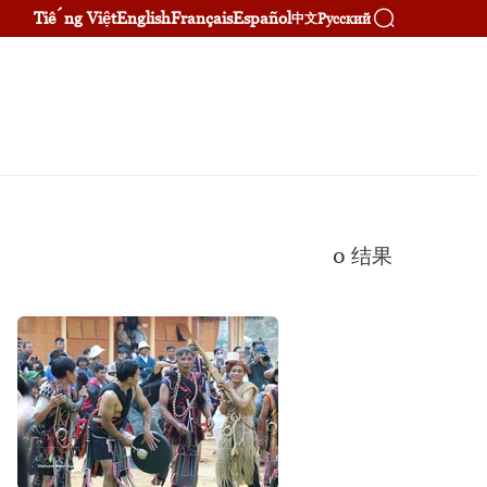
Tiếng Việt
English
Français
Español
Русский
中文
0
结果