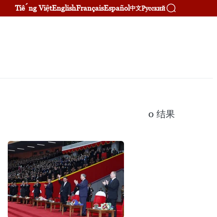
Tiếng Việt
English
Français
Español
Русский
中文
0
结果