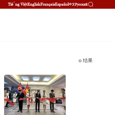
Tiếng Việt
English
Français
Español
Русский
中文
0
结果