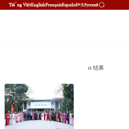
Tiếng Việt
English
Français
Español
Русский
中文
0
结果