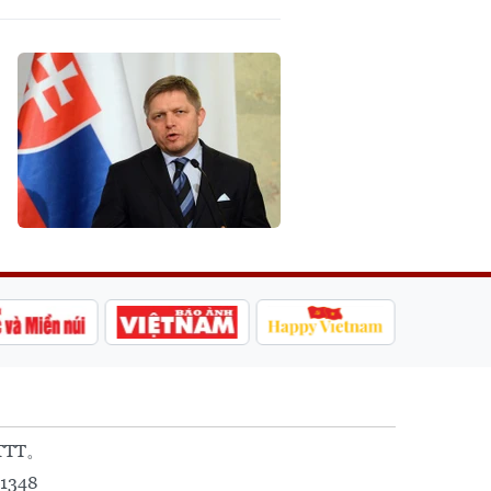
TTT。
1348