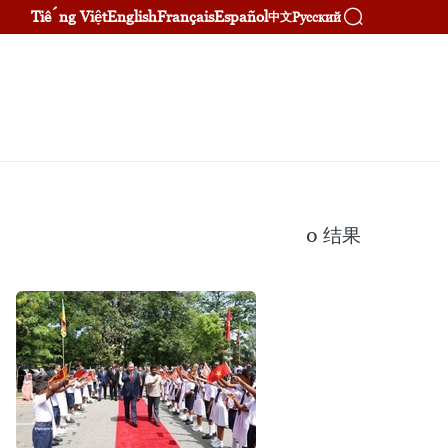
Tiếng Việt
English
Français
Español
Русский
中文
0
结果