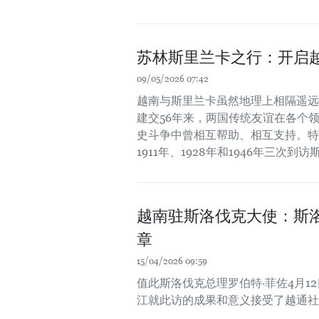
苏林斯里兰卡之行：开启
09/05/2026 07:42
越南与斯里兰卡虽然地理上相隔遥远，
建交56年来，两国传统友谊在各个
史斗争中曾相互帮助、相互支持。特
1911年、1928年和1946年三
越南驻斯洛伐克大使：斯
章
15/04/2026 09:59
值此斯洛伐克总理罗伯特·菲佐4月1
江就此访的成果和意义接受了越通社