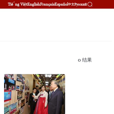
Tiếng Việt
English
Français
Español
Русский
中文
0
结果