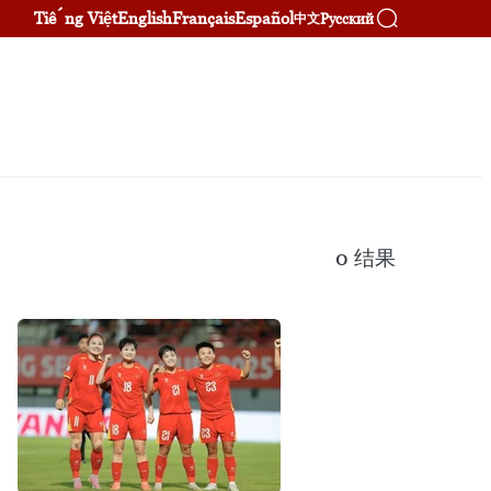
Tiếng Việt
English
Français
Español
Русский
中文
0
结果