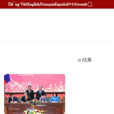
Tiếng Việt
English
Français
Español
Русский
中文
0
结果