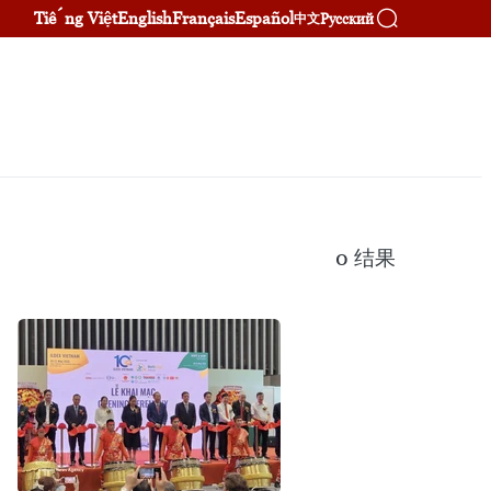
Tiếng Việt
English
Français
Español
Русский
中文
0
结果