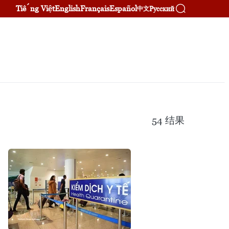
Tiếng Việt
English
Français
Español
Русский
中文
54
结果