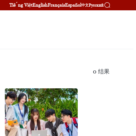
Tiếng Việt
English
Français
Español
Русский
中文
0
结果