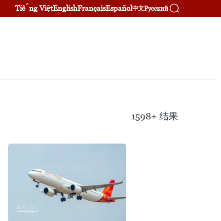
Tiếng Việt
English
Français
Español
Русский
中文
1598+
结果