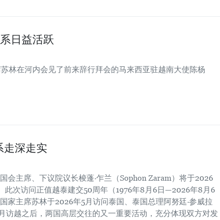
系日益活跃
席苏林在河内会见了前来辞行拜会的马来西亚驻越南大使陈杨
系走深走实
主席、下议院议长梭蓬·乍兰（Sophon Zaram）将于2026
此次访问正值越泰建交50周年（1976年8月6日—2026年8月6
家主席苏林于2026年5月访问泰国、泰国总理阿努廷·参威拉
ul）于同年6月访越之后，两国高层交往的又一重要活动，充分体现双方对发