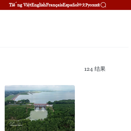
Tiếng Việt
English
Français
Español
Русский
中文
124
结果