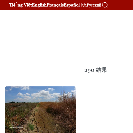
Tiếng Việt
English
Français
Español
Русский
中文
290
结果