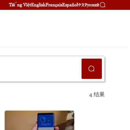
Tiếng Việt
English
Français
Español
Русский
中文
4
结果