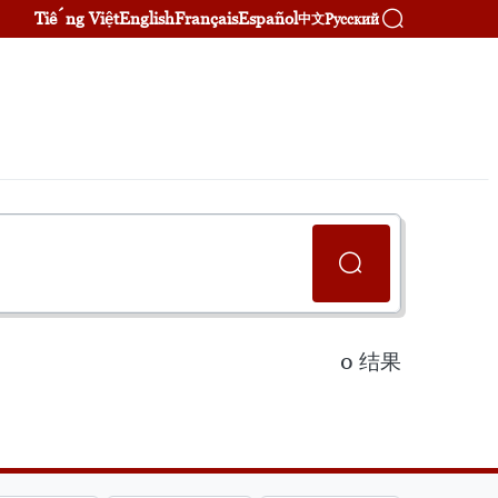
Tiếng Việt
English
Français
Español
Русский
中文
0
结果