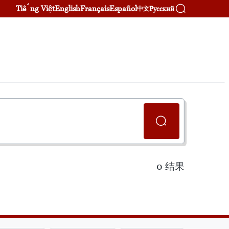
Tiếng Việt
English
Français
Español
Русский
中文
0
结果