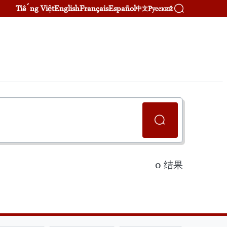
Tiếng Việt
English
Français
Español
Русский
中文
0
结果