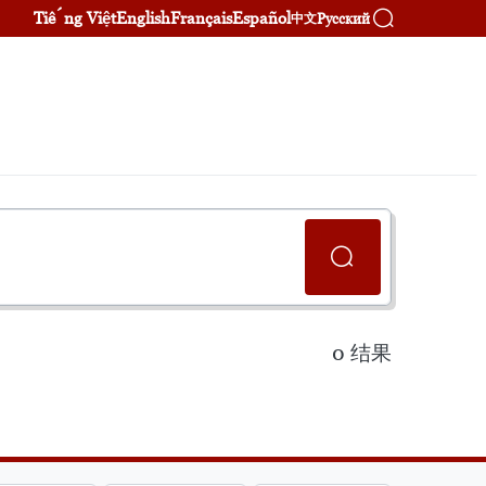
Tiếng Việt
English
Français
Español
Русский
中文
0
结果